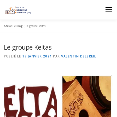
Aller
au
Menu
contenu
Accueil
»
Blog
»
Le groupe Keltas
ACCUEIL
VOIR LES COURS
A PROPOS
Le groupe Keltas
CONTACT
PUBLIÉ LE
17 JANVIER 2021
PAR
VALENTIN DELBREIL