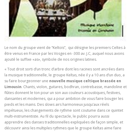
Le nom du groupe vient de “Keltoïs”, qui désigne les premiers Celtes à
être venus en France par les Vosges en -300 av. J.C, auquel nous avons
ajouté le suffixe «as», symbole de nos origines latines.
« Tout droit sorti d’un tronc d’arbre dont les racines sont ancrées dans
la musique traditionnelle, le groupe Keltas, née il y a 10 ans d’un duo, a
su faire bourgeonner une
nouvelle musique celtique brassée en
Limousin
. Chants, violon, guitares, bodhran, contrebasse, mandoline et
flûtes donnent le ton pour un son aux couleurs acoustiques, festives,
dansantes et modernes, qui a pour ambition de vous faire bouger les
pieds et les mains. Des slows airs harmonieux jusqu’aux réels
impétueux, les changements de rythme sont coutume dans ce quintet
multi-instrumentiste. Au fil du spectacle, le public pourra aussi
apprendre des danses traditionnelles expliquées de façon simple, et
découvrir ainsi les multiples rythmes que le groupe Keltas aime faire