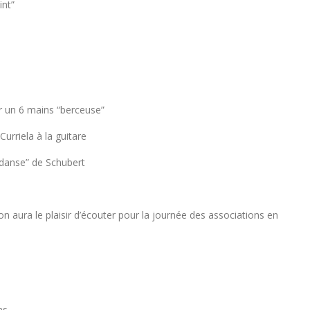
int”
r un 6 mains “berceuse”
rriela à la guitare
danse” de Schubert
 aura le plaisir d’écouter pour la journée des associations en
ns